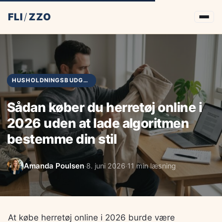
FLI
/
ZZO
HUSHOLDNINGSBUDGET
Sådan køber du herretøj online i
2026 uden at lade algoritmen
bestemme din stil
Amanda Poulsen
8. juni 2026
11 min læsning
·
·
At købe herretøj online i 2026 burde være