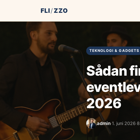
FLI
/
ZZO
TEKNOLOGI & GADGETS
Sådan fi
eventlev
2026
admin
1. juni 2026
8
·
·