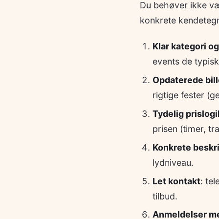
Du behøver ikke vær
konkrete kendetegn,
Klar kategori o
events de typisk
Opdaterede bill
rigtige fester (g
Tydelig prislogi
prisen (timer, tr
Konkrete beskri
lydniveau.
Let kontakt
: te
tilbud.
Anmeldelser m