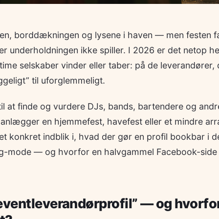
en, borddækningen og lysene i haven — men festen fal
er underholdningen ikke spiller. I 2026 er det netop h
ime selskaber vinder eller taber: på de leverandører, 
geligt” til uforglemmeligt.
 til at finde og vurdere DJs, bands, bartendere og and
lanlægger en hjemmefest, havefest eller et mindre ar
et konkret indblik i, hvad der gør en profil bookbar i d
ing-mode — og hvorfor en halvgammel Facebook-side 
eventleverandørprofil” — og hvorfo