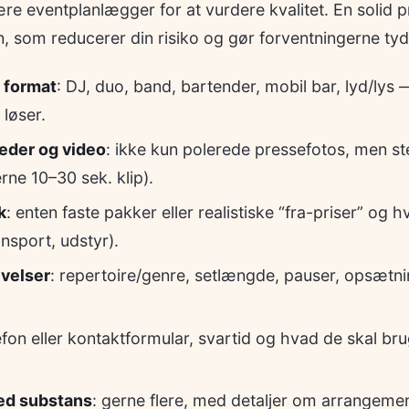
e eventplanlægger for at vurdere kvalitet. En solid pr
 som reducerer din risiko og gør forventningerne tyd
g format
: DJ, duo, band, bartender, mobil bar, lyd/lys 
 løser.
eder og video
: ikke kun polerede pressefotos, men st
erne 10–30 sek. klip).
k
: enten faste pakker eller realistiske “fra-priser” og 
ansport, udstyr).
velser
: repertoire/genre, setlængde, pauser, opsætni
lefon eller kontaktformular, svartid og hvad de skal bru
ed substans
: gerne flere, med detaljer om arrangeme