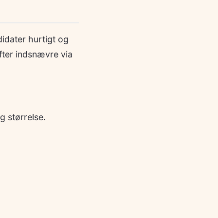
idater hurtigt og
fter indsnævre via
g størrelse.