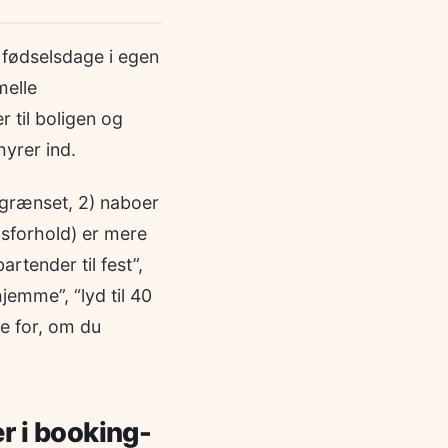
 fødselsdage i egen
melle
r til boligen og
hyrer ind.
egrænset, 2) naboer
gsforhold) er mere
rtender til fest”,
hjemme”, “lyd til 40
e for, om du
r i booking-