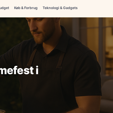
udget
Køb & Forbrug
Teknologi & Gadgets
mefest i