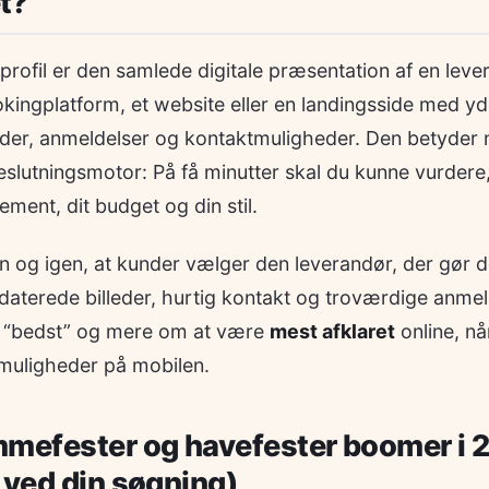
t?
rofil er den samlede digitale præsentation af en leve
okingplatform, et website eller en landingsside med yd
eder, anmeldelser og kontaktmuligheder. Den betyder 
eslutningsmotor: På få minutter skal du kunne vurder
gement, dit budget og din stil.
gen og igen, at kunder vælger den leverandør, der gør 
daterede billeder, hurtig kontakt og troværdige anmel
 “bedst” og mere om at være
mest afklaret
online, n
muligheder på mobilen.
mmefester og havefester boomer i 
 ved din søgning)