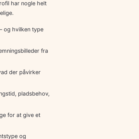
ofil har nogle helt
elige.
— og hvilken type
emningsbilleder fra
hvad der påvirker
ngstid, pladsbehov,
ge for at give et
ntstype og