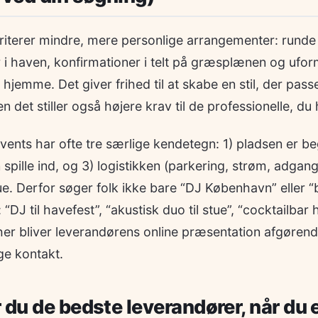
oriterer mindre, mere personlige arrangementer: runde
i haven, konfirmationer i telt på græsplænen og ufor
hjemme. Det giver frihed til at skabe en stil, der passe
det stiller også højere krav til de professionelle, du 
nts har ofte tre særlige kendetegn: 1) pladsen er b
spille ind, og 3) logistikken (parkering, strøm, adgan
e. Derfor søger folk ikke bare “DJ København” eller “ba
“DJ til havefest”, “akustisk duo til stue”, “cocktailbar 
her bliver leverandørens online præsentation afgørend
ge kontakt.
 du de bedste leverandører, når du e