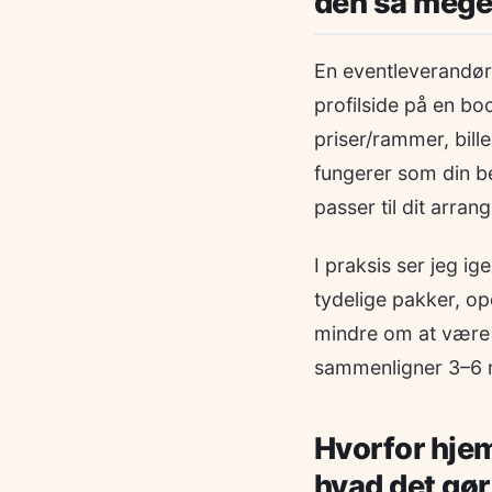
den så mege
En eventleverandørp
profilside på en bo
priser/rammer, bill
fungerer som din b
passer til dit arran
I praksis ser jeg i
tydelige pakker, op
mindre om at være
sammenligner 3–6 
Hvorfor hje
hvad det gør