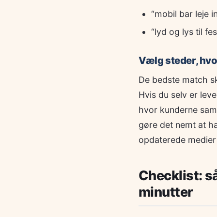
“mobil bar leje i
“lyd og lys til fest
Vælg steder, hvo
De bedste match ske
Hvis du selv er lev
hvor kunderne samm
gøre det nemt at h
opdaterede medier o
Checklist: s
minutter