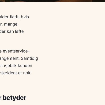
der fladt, hvis
er, mange
der kan løfte
re eventservice-
rangement. Samtidig
et øjeblik kunden
sjældent er nok
r betyder