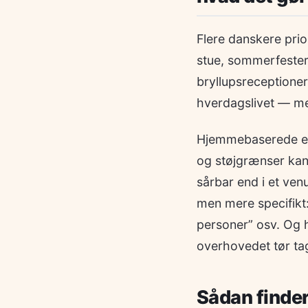
Flere danskere pri
stue, sommerfester 
bryllupsreceptioner 
hverdagslivet — men 
Hjemmebaserede eve
og støjgrænser kan 
sårbar end i et venu
men mere specifikt: 
personer” osv. Og 
overhovedet tør ta
Sådan finder