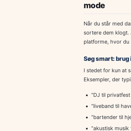
mode
Når du står med dat
sortere dem klogt. 
platforme, hvor du
Søg smart: brug
I stedet for kun at
Eksempler, der typi
“DJ til privatfes
“liveband til hav
“bartender til h
“akustisk musik 