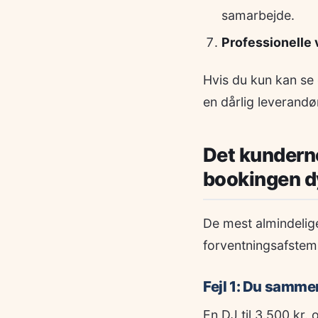
samarbejde.
Professionelle v
Hvis du kun kan se 
en dårlig leverand
Det kunderne
bookingen d
De mest almindelig
forventningsafstemni
Fejl 1: Du samme
En DJ til 3.500 kr. 