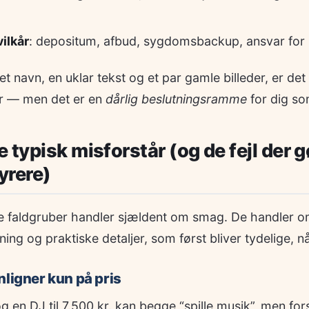
ilkår
: depositum, afbud, sygdomsbackup, ansvar for 
et navn, en uklar tekst og et par gamle billeder, er de
ør — men det er en
dårlig beslutningsramme
for dig so
 typisk misforstår (og de fejl der g
yrere)
e faldgruber handler sjældent om smag. De handler 
ng og praktiske detaljer, som først bliver tydelige, nå
nligner kun på pris
og en DJ til 7.500 kr. kan begge “spille musik”, men fors