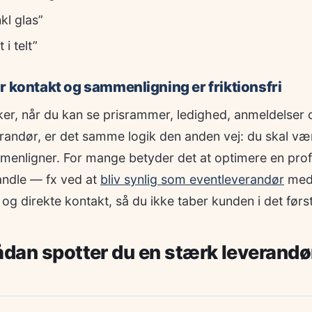
nkl glas”
 i telt”
r kontakt og sammenligning er friktionsfri
r, når du kan se prisrammer, ledighed, anmeldelser og
erandør, er det samme logik den anden vej: du skal være
enligner. For mange betyder det at optimere en profi
andle — fx ved at
bliv synlig som eventleverandør
med 
g direkte kontakt, så du ikke taber kunden i det først
ådan spotter du en stærk leverandør