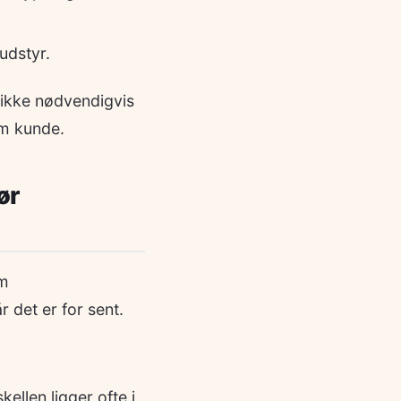
udstyr.
t ikke nødvendigvis
m kunde.
ør
om
r det er for sent.
kellen ligger ofte i