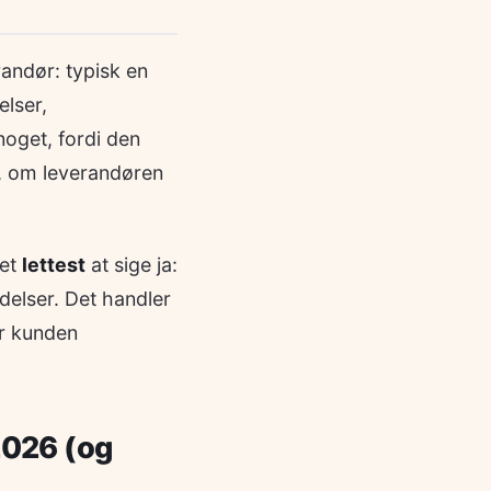
randør: typisk en
elser,
noget, fordi den
e, om leverandøren
det
lettest
at sige ja:
delser. Det handler
år kunden
2026 (og