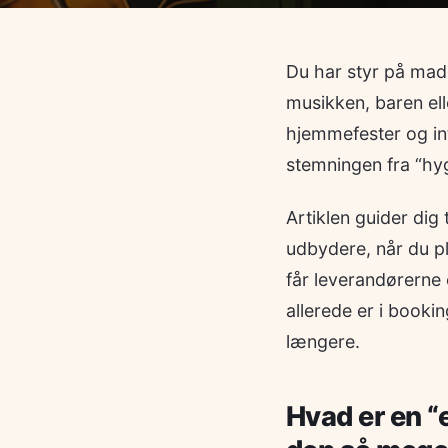
Du har styr på mad
musikken, baren ell
hjemmefester og int
stemningen fra “hyg
Artiklen guider dig
udbydere, når du p
får leverandørerne 
allerede er i book
længere.
Hvad er en “